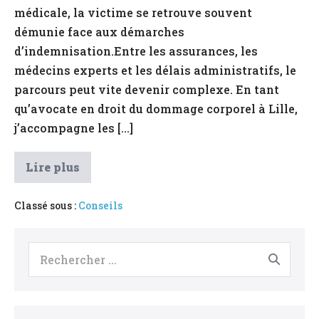
médicale, la victime se retrouve souvent
procédure
démunie face aux démarches
d’indemnisation
d’indemnisation.Entre les assurances, les
après
médecins experts et les délais administratifs, le
un
parcours peut vite devenir complexe. En tant
accident
qu’avocate en droit du dommage corporel à Lille,
?
j’accompagne les […]
Comment
Lire plus
se
déroule
une
Classé sous :
Conseils
procédure
d’indemnisation
après
un
Recherche
accident
?
pour :