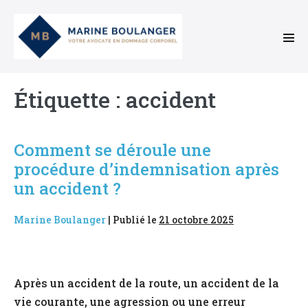
Sauter
au
contenu
basc
le
men
Étiquette :
accident
Comment se déroule une
procédure d’indemnisation après
un accident ?
Marine Boulanger
|
Publié le
21 octobre 2025
Comment
se
Après un accident de la route, un accident de la
déroule
vie courante, une agression ou une erreur
une